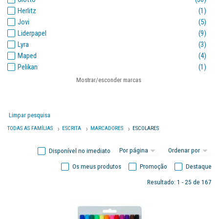
Herlitz
(1)
Jovi
(5)
Liderpapel
(9)
Lyra
(3)
Maped
(4)
Pelikan
(1)
Playcolor
(1)
Mostrar/esconder marcas
Primo
(2)
Stabilo
(7)
Staedtler
(17)
Limpar pesquisa
Timestudent
(1)
TODAS AS FAMÍLIAS
ESCRITA
MARCADORES
ESCOLARES
Disponível no imediato
Os meus produtos
Promoção
Destaque
Resultado: 1 - 25 de 167