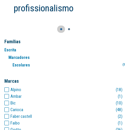
profissionalismo
●
●
Famílias
Escrita
Marcadores
Escolares
(167
Marcas
Alpino
(18)
Ambar
(1)
Bic
(10)
Carioca
(48)
Faber castell
(2)
Faibo
(1)
Giotto
(36)