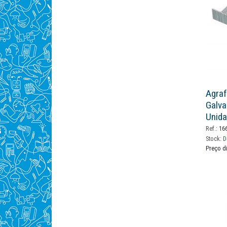
Agraf
Galva
Unid
Ref.:
166
Stock:
D
Preço d