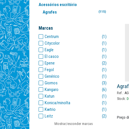
Acessórios escritório
Agrafes
(115)
Marcas
Centrum
(1)
Citycolor
(1)
Eagle
(1)
El casco
(1)
Epene
(2)
Fegol
(1)
Genérico
(1)
Giomos
(3)
Agraf
Kangaro
(6)
Ref.:
AG
Katun
(1)
Stock:
D
Konica/minolta
(1)
Kwtrio
(1)
Leitz
(2)
Preço d
N-office
(3)
Mostrar/esconder marcas