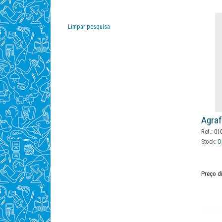
Novus
(1)
Officecover
(1)
Petrus
(10)
Limpar pesquisa
Q-connect
(4)
Rapesco
(4)
Rapid
(43)
Rexel
(11)
Scriva
(5)
Stanley
(1)
Timeoffice
(1)
Agraf
Ref.:
01
Stock:
D
Preço d