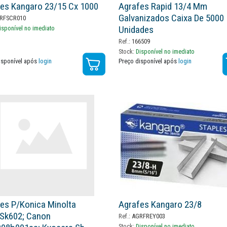
es Kangaro 23/15 Cx 1000
Agrafes Rapid 13/4 Mm
Galvanizados Caixa De 5000
RFSCR010
Unidades
isponível no imediato
Ref.:
166509
Stock:
Disponível no imediato
isponível após
login
Preço disponível após
login
es P/konica Minolta
Agrafes Kangaro 23/8
sk602; Canon
Ref.:
AGRFREY003
Stock:
Disponível no imediato