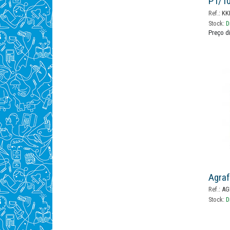
P1/10
10/19
Ref.:
KK
Toshi
Stock:
D
Preço d
008r1
Agraf
Ref.:
AG
Stock:
D