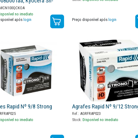
08b001aa; Kyocera Sh-
03jy0000; Sharp Mx-Scx1;
MCN100QCKOA
ba 2400; Xerox
isponível no imediato
isponível após
login
Preço disponível após
login
2941/8r129441 (3x5000)
es Rapid Nº 9/8 Strong
Agrafes Rapid Nº 9/12 Stron
RFRAP025
Ref.:
AGRFRAP023
isponível no imediato
Stock:
Disponível no imediato