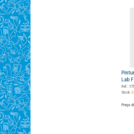
Pintu
Lab F
Ref.:
175
Stock:
D
Preço d