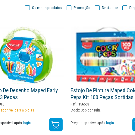
Os meus produtos
Promoção
Destaque
Dis
o De Desenho Maped Early
Estojo De Pintura Maped Col
3 Pecas
Peps Kit 100 Peças Sortidas
810
Ref.:
156553
isponível de 3 a 5 dias
Stock:
Sob consulta
isponível após
login
Preço disponível após
login