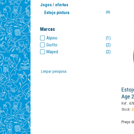
Jogos / ofertas
Estojo pintura
(5)
Marcas
Alpino
(1)
Giotto
(2)
Maped
(2)
Limpar pesquisa
Estoj
Age 2
Ref.:
67
Stock:
D
Preço d