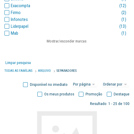
Exacompta
(12)
Firmo
(2)
Infonotes
(1)
Liderpapel
(13)
Mab
(1)
Multifin
(1)
Mostrar/esconder marcas
Oxford
(1)
Papelarte
(2)
Petrus
(1)
Limpar pesquisa
Q-connect
(20)
TODAS AS FAMÍLIAS
ARQUIVO
SEPARADORES
Roma
(4)
Smartd
(2)
Disponível no imediato
Os meus produtos
Promoção
Destaque
Resultado: 1 - 25 de 100