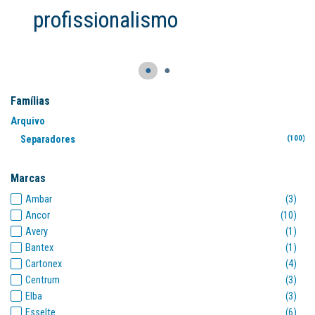
●
●
Famílias
Arquivo
Separadores
(100)
Marcas
Ambar
(3)
Ancor
(10)
Avery
(1)
Bantex
(1)
Cartonex
(4)
Centrum
(3)
Elba
(3)
Esselte
(6)