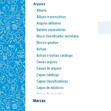
Arquivo
Albuns
Albuns e acessórios
Arquivo definitivo
Bandas separadoras
Bloco classificador secretária
Blocos gavetas
Bolsas
Bolsas e bolsas catálogo
Caixas arquivo
Caixas de arquivo
Capas catálogo
Capas classificadoras
Capas de elásticos
Capas de projectos
Marcas
Capas de suspensão e visores
Classificadores