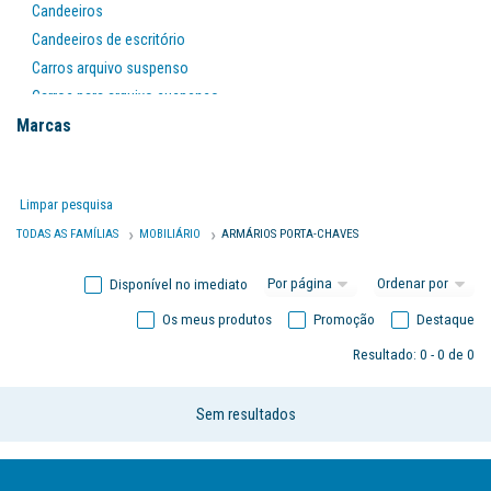
Candeeiros
Candeeiros de escritório
Carros arquivo suspenso
Carros para arquivo suspenso
Marcas
Cesto de papeis
Cestos papeis
Cinzeiros
Limpar pesquisa
Escadas / bancos
TODAS AS FAMÍLIAS
MOBILIÁRIO
ARMÁRIOS PORTA-CHAVES
Escadas/bancos
Estanterias
Disponível no imediato
Expositores
Os meus produtos
Promoção
Destaque
Ficheiros
Mesas
Resultado: 0 - 0 de 0
Mobiliário auxiliar
Mobiliário informático
Sem resultados
Relógios
Relógios de escritório