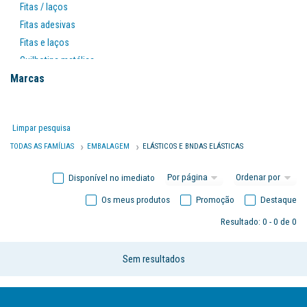
Fitas / laços
Fitas adesivas
Fitas e laços
Guilhotina metálica
Marcas
Outros acessórios de embalagem
Papel de embalar kraft
Papel fantasia
Limpar pesquisa
Plástico bolha / filme extensível
TODAS AS FAMÍLIAS
EMBALAGEM
ELÁSTICOS E BNDAS ELÁSTICAS
Plástico borbulhas-filme exten
Porta rolos
Disponível no imediato
Porta rolos para papel
Os meus produtos
Promoção
Destaque
Sacos de plástico e papel
Sacos plástico / papel
Resultado: 0 - 0 de 0
Sem resultados