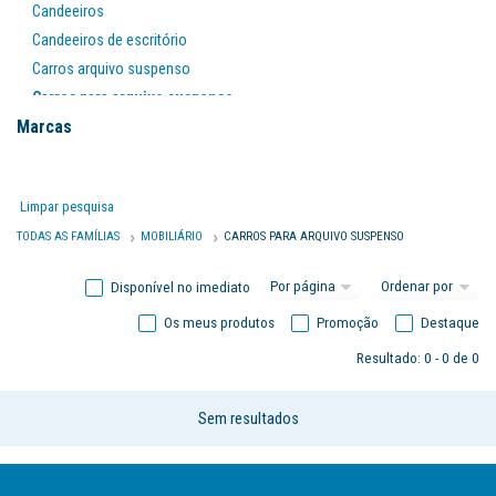
Candeeiros
Candeeiros de escritório
Carros arquivo suspenso
Carros para arquivo suspenso
Marcas
Cesto de papeis
Cestos papeis
Cinzeiros
Limpar pesquisa
Escadas / bancos
TODAS AS FAMÍLIAS
MOBILIÁRIO
CARROS PARA ARQUIVO SUSPENSO
Escadas/bancos
Estanterias
Disponível no imediato
Expositores
Os meus produtos
Promoção
Destaque
Ficheiros
Mesas
Resultado: 0 - 0 de 0
Mobiliário auxiliar
Mobiliário informático
Sem resultados
Relógios
Relógios de escritório