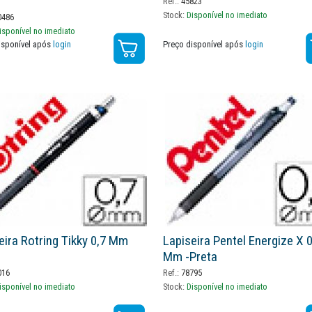
Ref.:
45823
Stock:
Disponível no imediato
486
isponível no imediato
isponível após
login
Preço disponível após
login
eira Rotring Tikky 0,7 Mm
Lapiseira Pentel Energize X 0
Mm -preta
016
Ref.:
78795
isponível no imediato
Stock:
Disponível no imediato