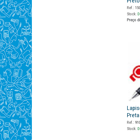
Preto
Ref.:
150
Stock:
D
Preço d
Lapis
Preta
Ref.:
91
Stock:
D