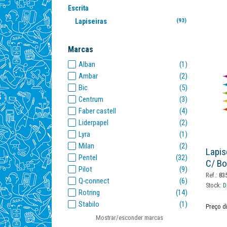
Escrita
Lapiseiras
(93)
Marcas
Alban
(1)
Ambar
(2)
Bic
(5)
Centrum
(3)
Faber castell
(4)
Liderpapel
(2)
Lyra
(1)
Milan
(2)
Lapis
Pentel
(32)
C/ Bo
Pilot
(9)
Ref.:
83
Q-connect
(6)
Stock:
D
Rotring
(14)
Stabilo
(1)
Preço d
Staedtler
(7)
Mostrar/esconder marcas