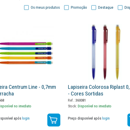
Os meus produtos
Promoção
Destaque
Dis
eira Centrum Line - 0,7mm
Lapiseira Colorosa Riplast 
rracha
- Cores Sortidas
568
Ref.:
360081
isponível no imediato
Stock:
Disponível no imediato
isponível após
login
Preço disponível após
login