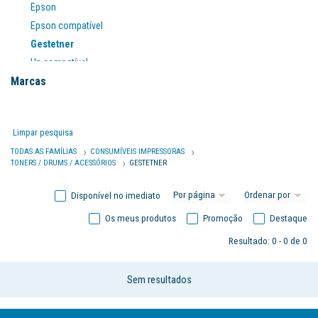
Epson
Epson compatível
Gestetner
Hp compatível
Marcas
Ibm
Infotec
Konica minolta
Limpar pesquisa
Konica minolta compatível
TODAS AS FAMÍLIAS
CONSUMÍVEIS IMPRESSORAS
Kyocera
TONERS / DRUMS / ACESSÓRIOS
GESTETNER
Kyocera compatível
Lanier
Disponível no imediato
Lexmark
Os meus produtos
Promoção
Destaque
Lexmark compatível
Resultado: 0 - 0 de 0
Nashuatec
Nrg
Sem resultados
Oki
Oki compatível