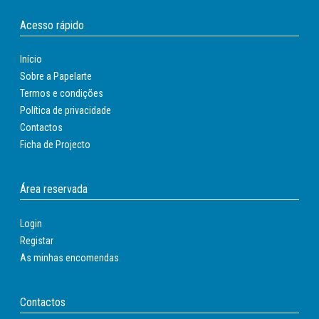
Olivetti
Panasonic
Acesso rápido
Panasonic compatível
Philips
Início
Sobre a Papelarte
Philips compatível
Termos e condições
Ricoh
Política de privacidade
Ricoh compatível
Contactos
Samsung
Ficha de Projecto
Samsung compatível
Shap compatível
Sharp
Área reservada
Toshiba
Login
Toshiba compatível
Registar
Xerox
As minhas encomendas
Xerox compatível
Contactos