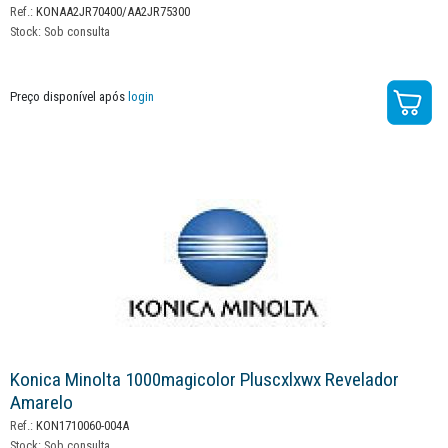
Ref.:
KONAA2JR70400/AA2JR75300
Stock:
Sob consulta
Preço disponível após
login
Konica Minolta 1000magicolor Pluscxlxwx Revelador
Amarelo
Ref.:
KON1710060-004A
Stock:
Sob consulta