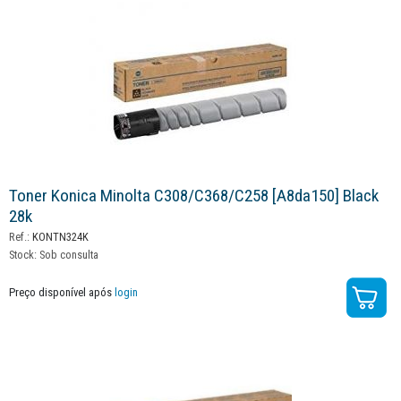
Toner Konica Minolta C308/c368/c258 [a8da150] Black
28k
Ref.:
KONTN324K
Stock:
Sob consulta
Preço disponível após
login