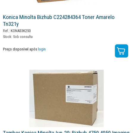
Konica Minolta Bizhub C224284364 Toner Amarelo
Tn321y
Ref.:
KONA33K250
Stock:
Sob consulta
Preço disponível após
login
Tambor Konica Minolta Iup-20: Bizhub 4750 4050 Imaging