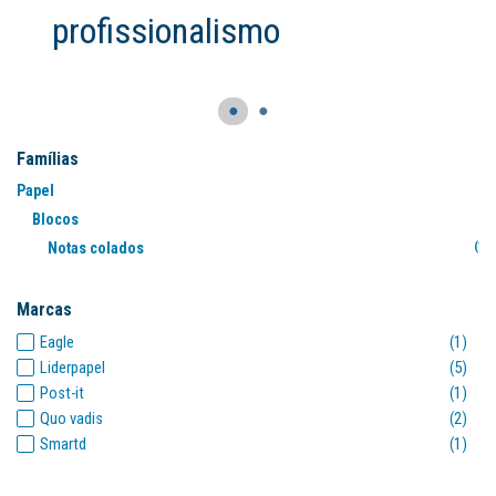
●
●
Famílias
Papel
Blocos
Notas colados
(11
Marcas
Eagle
(1)
Liderpapel
(5)
Post-it
(1)
Quo vadis
(2)
Smartd
(1)