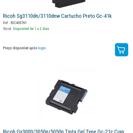
Ricoh Sg3110dn/3110dnw Cartucho Preto Gc-41k
Ref.:
RIC405761
Stock:
Disponível de 1 a 2 dias
Preço disponível após
login
Ricoh Gx3000/3050n/5050n Tinta Gel Type Gc-21c Cian