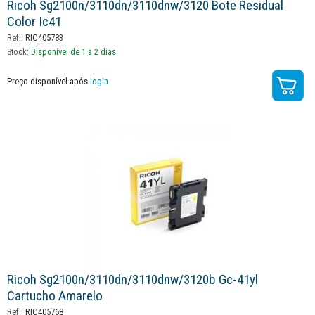
Ricoh Sg2100n/3110dn/3110dnw/3120 Bote Residual
Color Ic41
Ref.:
RIC405783
Stock:
Disponível de 1 a 2 dias
Preço disponível após
login
Ricoh Sg2100n/3110dn/3110dnw/3120b Gc-41yl
Cartucho Amarelo
Ref.:
RIC405768