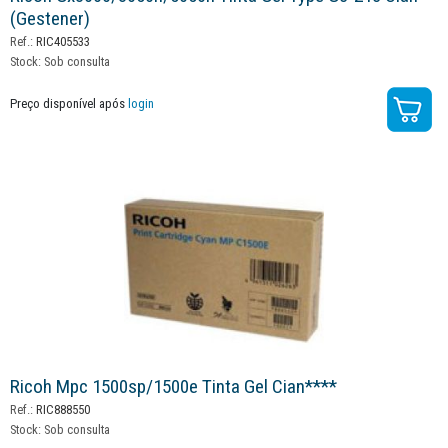
(gestener)
Ref.:
RIC405533
Stock:
Sob consulta
Preço disponível após
login
Ricoh Mpc 1500sp/1500e Tinta Gel Cian****
Ref.:
RIC888550
Stock:
Sob consulta