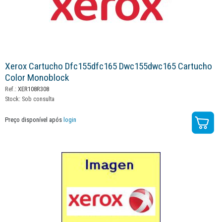
Xerox Cartucho Dfc155dfc165 Dwc155dwc165 Cartucho
Color Monoblock
Ref.:
XER108R308
Stock:
Sob consulta
Preço disponível após
login