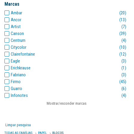
Marcas
Ambar
(20)
Ancor
(13)
Artist
(7)
Canson
(39)
Centrum
(4)
Citycolor
(10)
Clairefontaine
(12)
Eagle
(3)
Erichkrause
(1)
Fabriano
(3)
Firmo
(45)
Guarro
(6)
Infonotes
(4)
La pajarita
(2)
Mostrar/esconder marcas
Liderpapel
(264)
Makenotes
(2)
Michel
(3)
Limpar pesquisa
Milan
(3)
TODAS AS FAMÍLIAS
PAPEL
BLOCOS