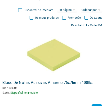
N-office
(2)
Oxford
(1)
Disponível no imediato
Papelarte
(41)
Os meus produtos
Promoção
Destaque
Papetarget
(7)
Pentel
(1)
Resultado: 1 - 25 de 851
Post-it
(55)
Q-connect
(33)
Quo vadis
(8)
Rhodia
(2)
Roma
(4)
Smartd
(7)
Staedtler
(3)
Timeoffice
(1)
Bloco De Notas Adesivas Amarelo 76x76mm 100fls.
Ref.:
600005
Stock:
Disponível no imediato