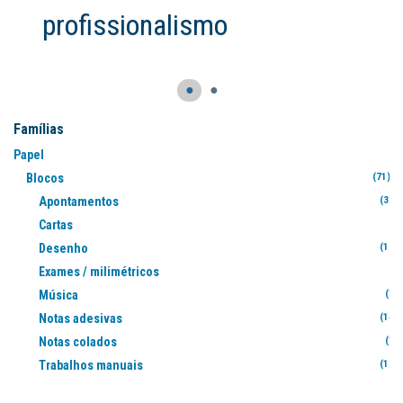
●
●
Famílias
Papel
Blocos
(71)
Apontamentos
(330
Cartas
(1
Desenho
(103
Exames / milimétricos
(8
Música
(13
Notas adesivas
(146
Notas colados
(11
Trabalhos manuais
(168