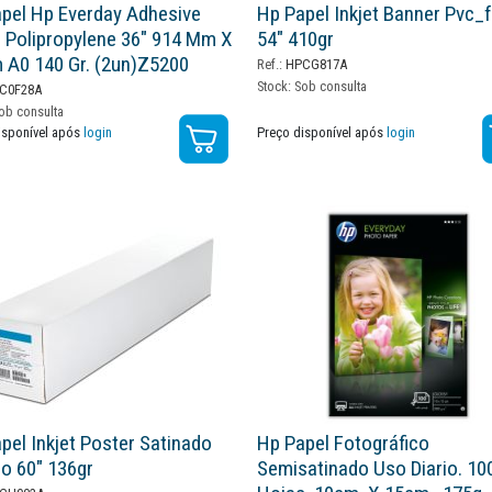
pel Hp Everday Adhesive
Hp Papel Inkjet Banner Pvc_
 Polipropylene 36" 914 Mm X
54" 410gr
 A0 140 Gr. (2un)z5200
Ref.:
HPCG817A
Stock:
Sob consulta
C0F28A
ob consulta
isponível após
login
Preço disponível após
login
pel Inkjet Poster Satinado
Hp Papel Fotográfico
o 60" 136gr
Semisatinado Uso Diario. 10