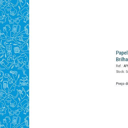
Papel
Brilh
Ref.:
AP
Stock:
S
Preço d