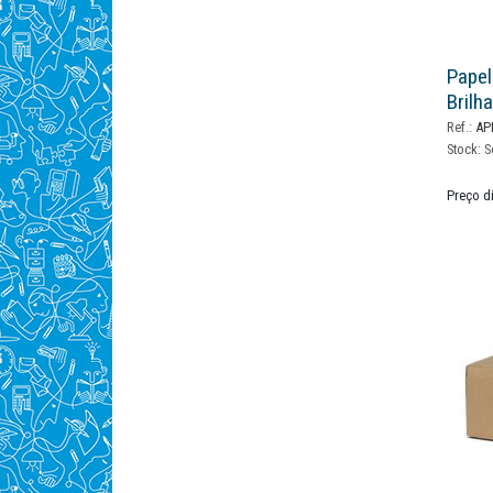
Papel
Brilh
Ref.:
AP
Stock:
S
Preço d