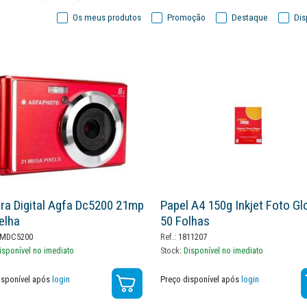
Os meus produtos
Promoção
Destaque
Dis
a Digital Agfa Dc5200 21mp
Papel A4 150g Inkjet Foto Gl
elha
50 Folhas
MDC5200
Ref.:
1811207
isponível no imediato
Stock:
Disponível no imediato
isponível após
login
Preço disponível após
login