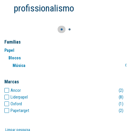
●
●
Famílias
Papel
Blocos
Música
(13
Marcas
Ancor
(2)
Liderpapel
(8)
Oxford
(1)
Papetarget
(2)
Limpar pesquisa