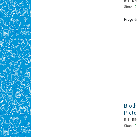
Ref.:
DY
Stock:
D
Preço d
Broth
Preto
Ref.:
BR
Stock:
D