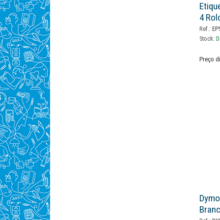
Etiqu
4 Ro
Ref.:
EPS
Stock:
D
Preço d
Dymo 
Branc