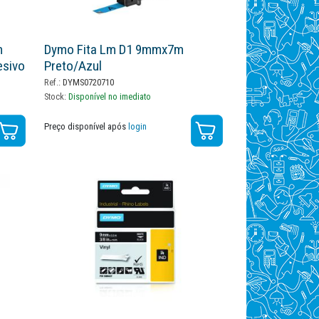
m
Dymo Fita Lm D1 9mmx7m
esivo
Preto/azul
Ref.:
DYMS0720710
Stock:
Disponível no imediato
Preço disponível após
login