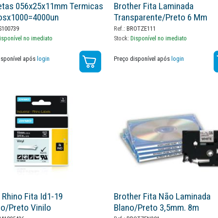
etas 056x25x11mm Termicas
Brother Fita Laminada
losx1000=4000un
Transparente/preto 6 Mm
100739
Ref.:
BROTZE111
isponível no imediato
Stock:
Disponível no imediato
isponível após
login
Preço disponível após
login
Rhino Fita Id1-19
Brother Fita Não Laminada
o/preto Vinilo
Blano/preto 3,5mm. 8m