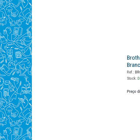
Broth
Bran
Ref.:
BR
Stock:
D
Preço d