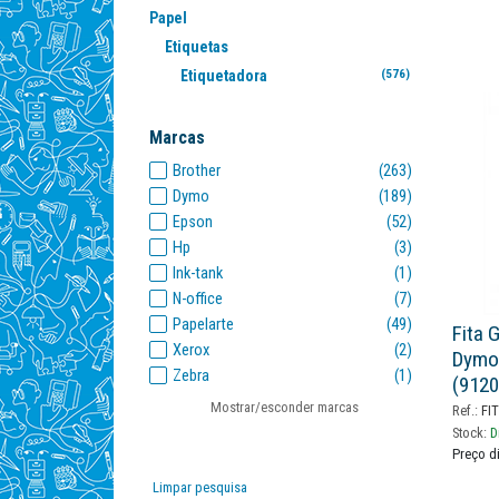
Papel
Etiquetas
Etiquetadora
(576)
Marcas
Brother
(263)
Dymo
(189)
Epson
(52)
Hp
(3)
Ink-tank
(1)
N-office
(7)
Papelarte
(49)
Fita 
Xerox
(2)
Dymo
Zebra
(1)
(9120
Mostrar/esconder marcas
Ref.:
FIT
Stock:
D
Preço d
Limpar pesquisa