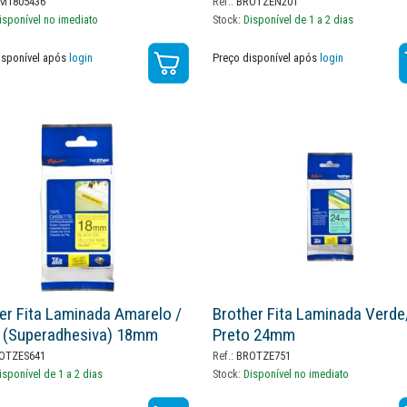
M1805436
Ref.:
BROTZEN201
isponível no imediato
Stock:
Disponível de 1 a 2 dias
isponível após
login
Preço disponível após
login
er Fita Laminada Amarelo /
Brother Fita Laminada Verde
 (superadhesiva) 18mm
Preto 24mm
OTZES641
Ref.:
BROTZE751
isponível de 1 a 2 dias
Stock:
Disponível no imediato