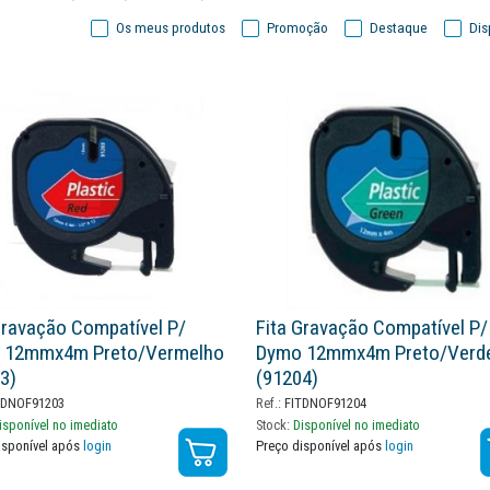
Os meus produtos
Promoção
Destaque
Dis
Gravação Compatível P/
Fita Gravação Compatível P/
 12mmx4m Preto/vermelho
Dymo 12mmx4m Preto/verd
3)
(91204)
DNOF91203
Ref.:
FITDNOF91204
isponível no imediato
Stock:
Disponível no imediato
isponível após
login
Preço disponível após
login