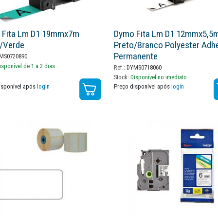
 Fita Lm D1 19mmx7m
Dymo Fita Lm D1 12mmx5,5
/verde
Preto/branco Polyester Adh
Permanente
MS0720890
isponível de 1 a 2 dias
Ref.:
DYMS0718060
Stock:
Disponível no imediato
isponível após
login
Preço disponível após
login