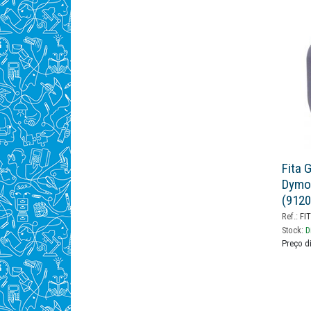
Fita 
Dymo
(9120
Ref.:
FIT
Stock:
D
Preço d