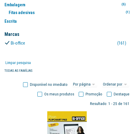
Embalagem
(5)
Fitas adesivas
(1)
Escrita
Marcadores
Marcas
Quadro branco
(5
Bi-office
(161)
Mobiliário
(2)
Armários
(1)
Cadeiras
(11)
Limpar pesquisa
Organização
TODAS AS FAMÍLIAS
Organizadores
(1)
Disponível no imediato
Porta documentos
(1)
Papelarte
(9)
Os meus produtos
Promoção
Destaque
Resultado: 1 - 25 de 161