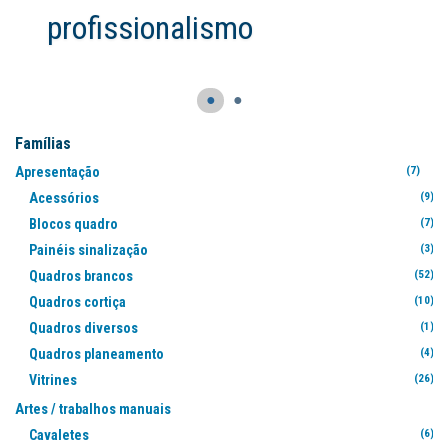
●
●
Famílias
Apresentação
(7)
Acessórios
(9)
Blocos quadro
(7)
Painéis sinalização
(3)
Quadros brancos
(52)
Quadros cortiça
(10)
Quadros diversos
(1)
Quadros planeamento
(4)
Vitrines
(26)
Artes / trabalhos manuais
Cavaletes
(6)