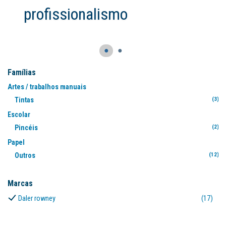
●
●
Famílias
Artes / trabalhos manuais
Tintas
(3)
Escolar
Pincéis
(2)
Papel
Outros
(12)
Marcas
Daler rowney
(17)