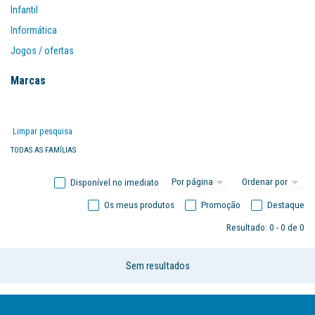
Infantil
Informática
Jogos / ofertas
Mobiliário
Marcas
Organização
Papel
Limpar pesquisa
Papelarte
TODAS AS FAMÍLIAS
Disponível no imediato
Os meus produtos
Promoção
Destaque
Resultado: 0 - 0 de 0
Sem resultados