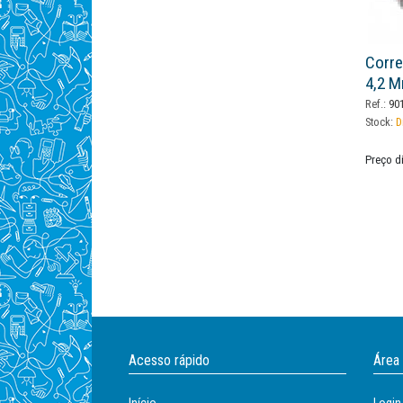
Corre
4,2 M
Ref.:
901
Stock:
D
Preço d
Acesso rápido
Área