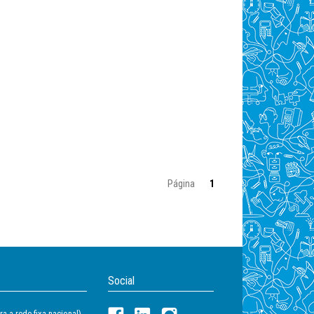
Página
1
Social
a a rede fixa nacional)