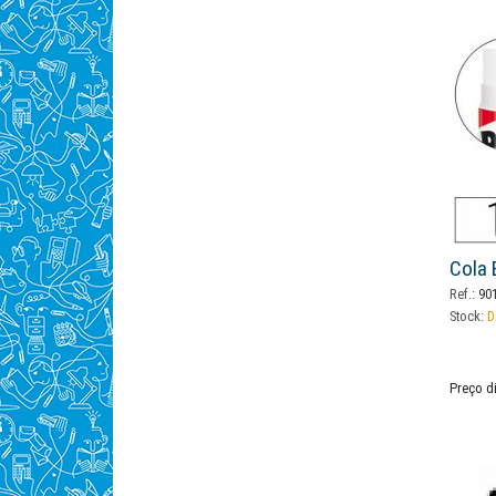
Cola 
Ref.:
901
Stock:
D
Preço d