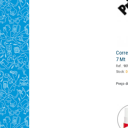
Corre
7 Mt
Ref.:
901
Stock:
D
Preço d