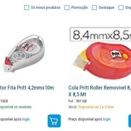
Os meus produtos
Promoção
Destaque
Dis
tor Fita Pritt 4,2mmx10m
Cola Pritt Roller Removivel 
X 8,5 Mt
1028
Ref.:
901168
isponível no imediato
Stock:
Disponível de 3 a 5 dias
isponível após
login
Preço disponível após
login