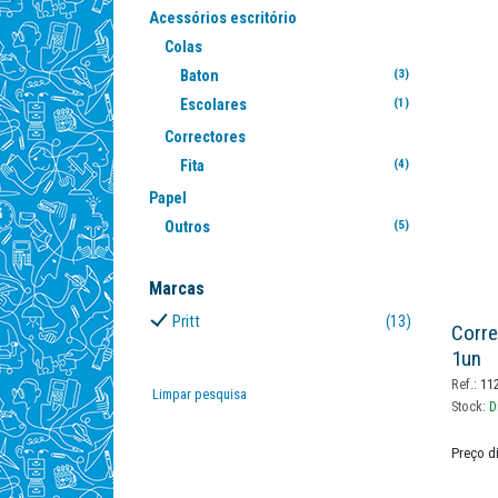
Acessórios escritório
Colas
Baton
(3)
Escolares
(1)
Correctores
Fita
(4)
Papel
Outros
(5)
Marcas
Pritt
(13)
Corre
1un
Ref.:
112
Limpar pesquisa
Stock:
D
Preço d