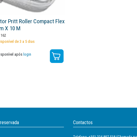
tor Pritt Roller Compact Flex
m X 10 M
162
isponível de 3 a 5 dias
isponível após
login
 reservada
Contactos
Telefone: +351 224 897 518 (Chamada par