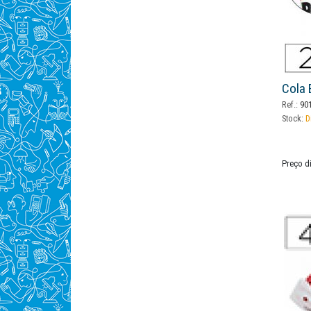
Cola 
Ref.:
901
Stock:
D
Preço d