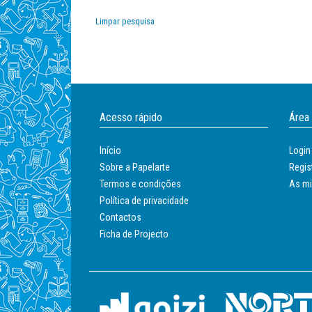
Papel
Limpar pesquisa
Papelarte
Acesso rápido
Área
Início
Login
Sobre a Papelarte
Regis
Termos e condições
As m
Política de privacidade
Contactos
Ficha de Projecto