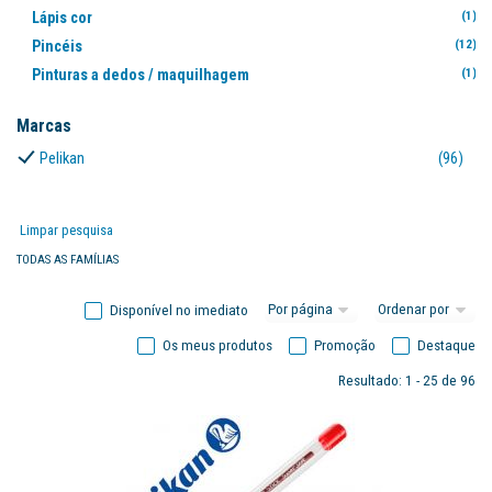
Lápis cor
(1)
Pincéis
(12)
Pinturas a dedos / maquilhagem
(1)
Escrita
Marcas
Esferográficas
(8)
Pelikan
(96)
Lápis
(2)
Marcadores
Escolares
(1
Limpar pesquisa
Flurescentes
(8
TODAS AS FAMÍLIAS
Roller
(2
Recargas / acessórios
(15)
Disponível no imediato
Jogos / ofertas
Os meus produtos
Promoção
Destaque
Escrita
(1)
Resultado: 1 - 25 de 96
Papel
Agendas
(1)
Outros
(2)
Papelarte
(4)