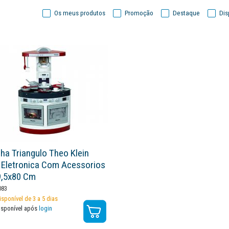
Os meus produtos
Promoção
Destaque
Dis
ha Triangulo Theo Klein
 Eletronica Com Acessorios
9,5x80 Cm
083
isponível de 3 a 5 dias
isponível após
login