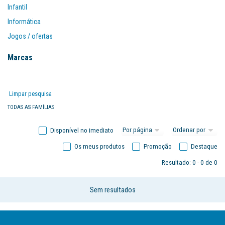
Infantil
Informática
Jogos / ofertas
Mobiliário
Marcas
Organização
Papel
Limpar pesquisa
Papelarte
TODAS AS FAMÍLIAS
Disponível no imediato
Os meus produtos
Promoção
Destaque
Resultado: 0 - 0 de 0
Sem resultados