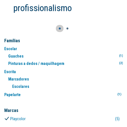
rofissionalismo
●
●
Famílias
Escolar
Guaches
(1)
Pinturas a dedos / maquilhagem
(2)
Escrita
Marcadores
Escolares
(1
Papelarte
(1)
Marcas
Playcolor
(5)