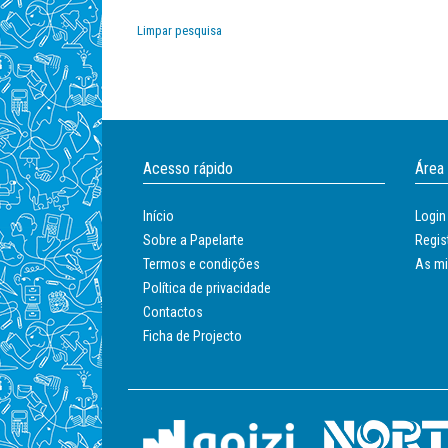
Papel
Limpar pesquisa
Papelarte
Acesso rápido
Área
Início
Login
Sobre a Papelarte
Regis
Termos e condições
As m
Política de privacidade
Contactos
Ficha de Projecto