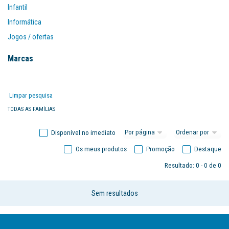
Infantil
Informática
Jogos / ofertas
Mobiliário
Marcas
Organização
Papel
Limpar pesquisa
Papelarte
TODAS AS FAMÍLIAS
Disponível no imediato
Os meus produtos
Promoção
Destaque
Resultado: 0 - 0 de 0
Sem resultados