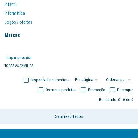
Infantil
Informática
Jogos / ofertas
Mobiliário
Marcas
Organização
Papel
Limpar pesquisa
Papelarte
TODAS AS FAMÍLIAS
Disponível no imediato
Os meus produtos
Promoção
Destaque
Resultado: 0 - 0 de 0
Sem resultados