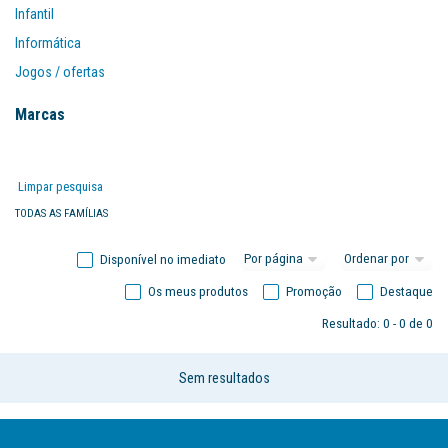
Infantil
Informática
Jogos / ofertas
Mobiliário
Marcas
Organização
Papel
Limpar pesquisa
Papelarte
TODAS AS FAMÍLIAS
Disponível no imediato
Os meus produtos
Promoção
Destaque
Resultado: 0 - 0 de 0
Sem resultados