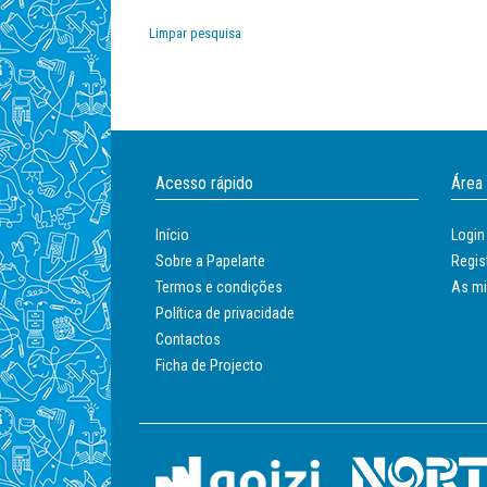
Papel
Limpar pesquisa
Papelarte
Acesso rápido
Área
Início
Login
Sobre a Papelarte
Regis
Termos e condições
As m
Política de privacidade
Contactos
Ficha de Projecto