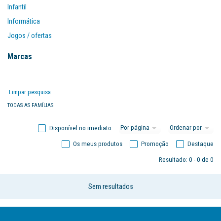
Infantil
Informática
Jogos / ofertas
Mobiliário
Marcas
Organização
Papel
Limpar pesquisa
Papelarte
TODAS AS FAMÍLIAS
Disponível no imediato
Os meus produtos
Promoção
Destaque
Resultado: 0 - 0 de 0
Sem resultados