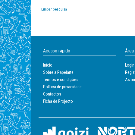
Papel
Limpar pesquisa
Papelarte
Acesso rápido
Área
Início
Login
Sobre a Papelarte
Regis
Termos e condições
As m
Política de privacidade
Contactos
Ficha de Projecto