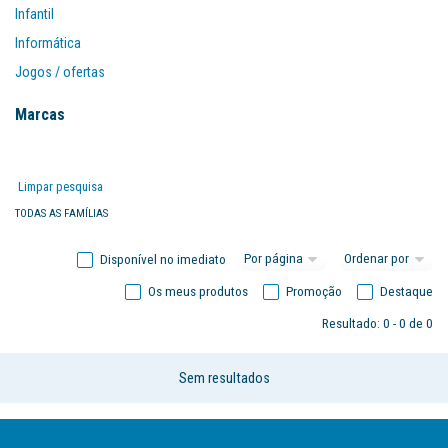
Infantil
Informática
Jogos / ofertas
Mobiliário
Marcas
Organização
Papel
Limpar pesquisa
Papelarte
TODAS AS FAMÍLIAS
Disponível no imediato
Os meus produtos
Promoção
Destaque
Resultado: 0 - 0 de 0
Sem resultados