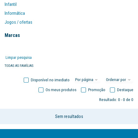
Infantil
Informática
Jogos / ofertas
Mobiliário
Marcas
Organização
Papel
Limpar pesquisa
Papelarte
TODAS AS FAMÍLIAS
Disponível no imediato
Os meus produtos
Promoção
Destaque
Resultado: 0 - 0 de 0
Sem resultados