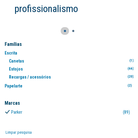
●
●
Famílias
Escrita
Canetas
(1)
Estojos
(66)
Recargas / acessórios
(20)
Papelarte
(2)
Marcas
Parker
(89)
Limpar pesquisa