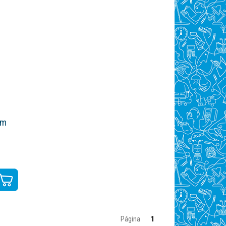
mm
Página
1