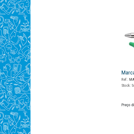
Marc
Ref.:
MA
Stock:
S
Preço d