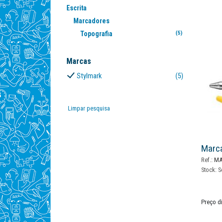
Escrita
Marcadores
Topografia
(5)
Marcas
Stylmark
(5)
Limpar pesquisa
Marc
Ref.:
MA
Stock:
S
Preço d