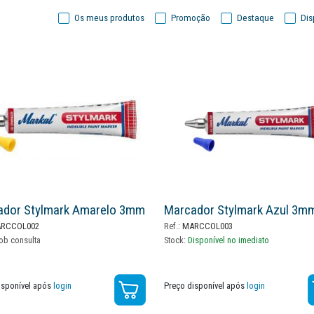
Os meus produtos
Promoção
Destaque
Dis
ador Stylmark Amarelo 3mm
Marcador Stylmark Azul 3m
RCCOL002
Ref.:
MARCCOL003
ob consulta
Stock:
Disponível no imediato
isponível após
login
Preço disponível após
login