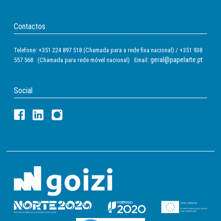
Contactos
Telefone: +351 224 897 518 (Chamada para a rede fixa nacional) / +351 938
geral@papelarte.pt
557 568 (Chamada para rede móvel nacional) Email:
Social
Pasta Arquivo Cor Lisa Ambar L/l Din Cinza -
30pm - 80 Mm
Ref.:
101601270013
Stock:
Disponível no imediato
Preço disponível após
login