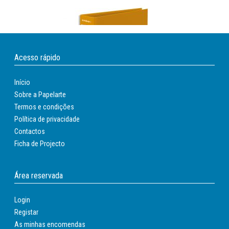
Acesso rápido
Início
Sobre a Papelarte
Termos e condições
Política de privacidade
Contactos
Pasta Arquivo Cor Lisa Ambar L/l Din Amarelo -
Ficha de Projecto
30pm - 80 Mm
Ref.:
101601290013
Stock:
Disponível no imediato
Área reservada
Preço disponível após
login
Login
Registar
As minhas encomendas