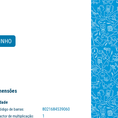
INHO
mensões
dade
8021684539060
ódigo de barras:
1
actor de multiplicação: