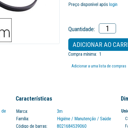
Preço disponível após
login
Quantidade:
ADICIONAR AO CARR
Compra mínima:
1
Adicionar a uma lista de compras
Características
Di
. de
Uni
Marca:
3m
Família:
Higiéne / Manutenção / Saúde
C
Código de barras:
8021684539060
F