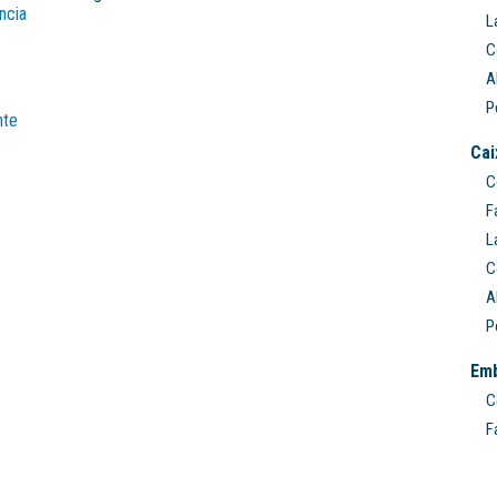
ncia
L
C
A
P
nte
Cai
C
F
L
C
A
P
Em
C
F