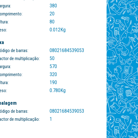
380
argura:
20
omprimento:
80
ltura:
0.012
Kg
eso:
xa
08021684539053
ódigo de barras:
50
actor de multiplicação:
570
argura:
320
omprimento:
190
ltura:
0.780
Kg
eso:
balagem
08021684539053
ódigo de barras:
1
actor de multiplicação: