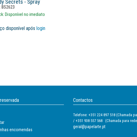
y Secrets - Spray
:
BS2623
ck:
Disponível no imediato
ço disponível após
login
 reservada
Contactos
Telefone: +351 224 897 518 (Chamada par
/ +351 938 557 568 (Chamada para rede
tar
geral@papelarte.pt
inhas encomendas