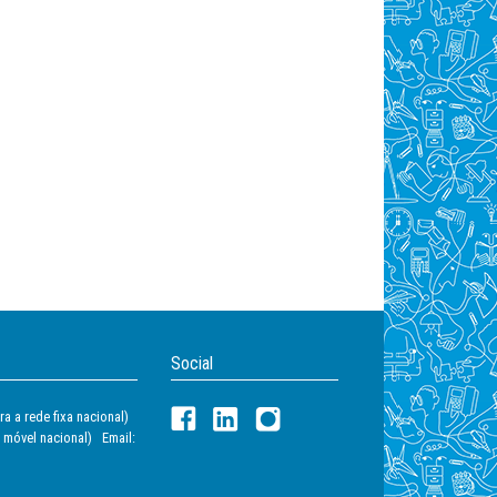
Social
a a rede fixa nacional)
 móvel nacional) Email: