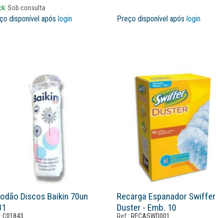
ck:
Sob consulta
ço disponível após
login
Preço disponível após
login
odão Discos Baikin 70un
Recarga Espanador Swiffer
81
Duster - Emb. 10
:
C01843
Ref.:
RECASWD001