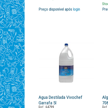
Sto
Preço disponível após
login
Pre
Agua Destilada Vivochef
Alg
Garrafa 5l
70
Ref.:
64799
Ref.