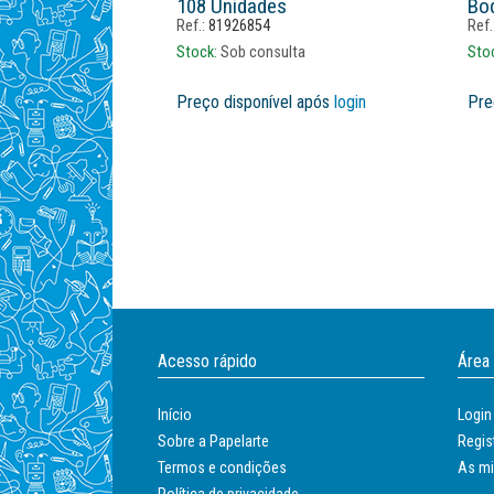
108 Unidades
Bod
Ref.:
81926854
Ref.
Stock:
Sob consulta
Sto
Preço disponível após
login
Pre
Acesso rápido
Área
Início
Login
Sobre a Papelarte
Regis
Termos e condições
As m
Política de privacidade