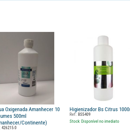
ua Oxigenada Amanhecer 10
Higienizador Bs Citrus 100
Ref.:
BS5409
lumes 500ml
Stock:
Disponível no imediato
manhecer/continente)
:
426215.0