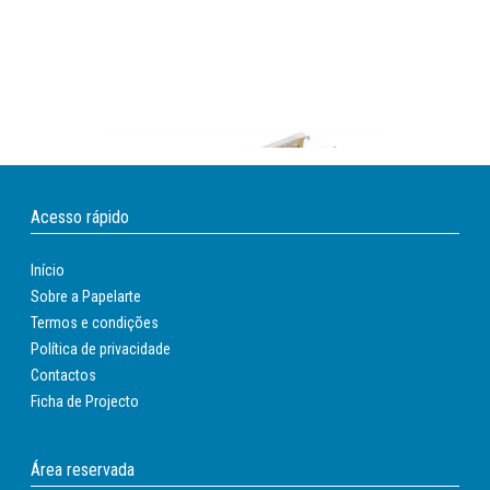
Acesso rápido
Início
Sobre a Papelarte
Termos e condições
Política de privacidade
Contactos
Capas De Suspensao Fade Tiki Folio Visor
Ficha de Projecto
Superior 290 Mm Efeito Lupa Kraft Eco 230 G/m
Lombada V
Ref.:
62788
Área reservada
Stock:
Disponível de 3 a 5 dias