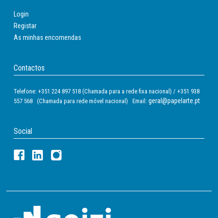
Preço disponível após
login
Login
Registar
As minhas encomendas
Contactos
Telefone: +351 224 897 518 (Chamada para a rede fixa nacional) / +351 938
geral@papelarte.pt
557 568 (Chamada para rede móvel nacional) Email:
Social
Capas De Suspensao Fade Tiki Folio Prolongado
Visor Superior 290 Mm Efeito Lupa Kraft Eco 230
G/m Lombada V
Ref.:
63108